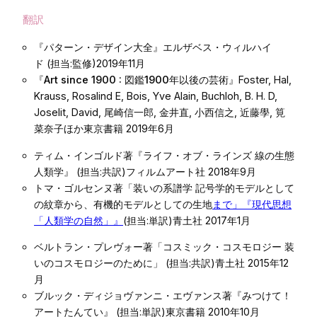
翻訳
『パターン・デザイン大全』
エルザベス・ウィルハイ
ド (担当:監修)2019年11月
『Art since 1900 : 図鑑1900年以後の芸術』
Foster, Hal,
Krauss, Rosalind E, Bois, Yve Alain, Buchloh, B. H. D,
Joselit, David, 尾崎信一郎, 金井直, 小西信之, 近藤學, 筧
菜奈子ほか東京書籍 2019年6月
ティム・インゴルド著『ライフ・オブ・ラインズ 線の生態
人類学』
(担当:共訳)フィルムアート社 2018年9月
トマ・ゴルセンヌ著「装いの系譜学 記号学的モデルとして
の紋章から、有機的モデルとしての生地
まで」『現代思想
「人類学の自然」』
(担当:単訳)青土社 2017年1月
ベルトラン・プレヴォー著「コスミック・コスモロジー 装
いのコスモロジーのために」
(担当:共訳)青土社 2015年12
月
ブルック・ディジョヴァンニ・エヴァンス著『みつけて！
アートたんてい』
(担当:単訳)東京書籍 2010年10月