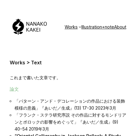
内
容
を
ス
Works
Illustration
+note
About
キ
ッ
プ
Works > Text
これまで書いた文章です。
論文
「パターン・アンド・デコレーションの作品における装飾
模様の意義」
『あいだ／生成』(13) 17-30 2023年3月
「フランク・ステラ研究序説 その作品に対するモンドリア
ンとポロックの影響をめぐって
」『あいだ／生成』(9)
40-54 2019年3月
“Oriental Calligraphy in Jackson Pollock: A Study