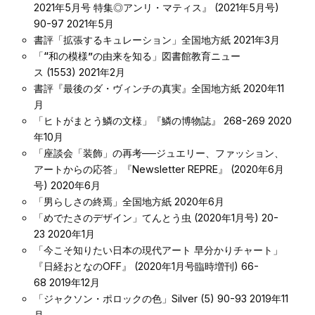
2021年5月号 特集◎アンリ・マティス』 (2021年5月号)
90-97 2021年5月
書評「拡張するキュレーション」
全国地方紙 2021年3月
「“和の模様”の由来を知る」
図書館教育ニュー
ス (1553) 2021年2月
書評『最後のダ・ヴィンチの真実』
全国地方紙 2020年11
月
「ヒトがまとう鱗の文様」
『鱗の博物誌』 268-269 2020
年10月
「座談会「装飾」の再考──ジュエリー、ファッション、
アートからの応答」
『Newsletter REPRE』 (2020年6月
号) 2020年6月
「男らしさの終焉」
全国地方紙 2020年6月
「めでたさのデザイン」
てんとう虫 (2020年1月号) 20-
23 2020年1月
「今こそ知りたい日本の現代アート 早分かりチャート」
『日経おとなのOFF』 (2020年1月号臨時増刊) 66-
68 2019年12月
「ジャクソン・ポロックの色」
Silver (5) 90-93 2019年11
月