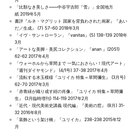
「比類なき美しさ――中谷宇吉郎『雪』」
全国地方
紙 2019年5月
書評『ルネ・マグリット 国家を背負わされた画家』
『あい
だ／生成』 (7) 57-60 2018年3月
「イヴ・サン＝ローラン」
『vanitas』(5) 138-139 2018年
3月
「アートな美脚・美尻コレクション」
『anan 』(2051)
62-62 2017年4月
「ウォーホルから草間まで 一気におさらい！現代アート」
『週刊ダイヤモンド』 (4/1号) 37-38 2017年4月
「流転する水玉模様『ユリイカ 特集＝草間彌生』
(3月号)
62-70 2017年3月
「赤青緑が織り成す紺の肖像」
『ユリイカ 特集＝草間彌
生』 (3月臨時増刊) 114-119 2017年2月
「近代・現代美術史講義 現代編」
『美術の窓』 (8月) 31-
32 2016年8月
「装飾という架け橋」
『ユリイカ』 238-238 2015年12
月