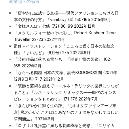
商業誌への論考
「密やかに生成する文様——現代ファッションにおける日
本の文様の行方」
『vanitas』(4) 150-165 2015年9月
「文様さんぽ」
七緒 (72) 86-89 2022年12月
「メタモルフォーゼのその先に」
Robert Kushner Time
Traveller 22-23 2022年11月
監修＋イラストレーション
「こころに響く日本の伝統文
様」
『まいんど』 (6月号) 2-5 2022年6月
「芸術作品に落ちる雷たち」
『稲妻と雷の図鑑』 162-
165 2022年3月
「ならべる図鑑 日本の文様」
読売KODOMO新聞 (2021年
12月9日号) 7-7 2021年12月
「装飾と芸術を越えて――ルネ・ラリックの世界につなが
ること」
『ルネ・ラリック リミックス――時代のインス
ピレーションをもとめて』 171-176 2021年7月
「きらびやかに輝く生の跡」
「[オオタファインアーツ東
京] 私のかいたことばに あなたのナミダをながしてほしい:
草間彌生」 2021年6月
「ロザリオ礼拝堂に満ちる装飾模様と光彩」
『ユリイカ